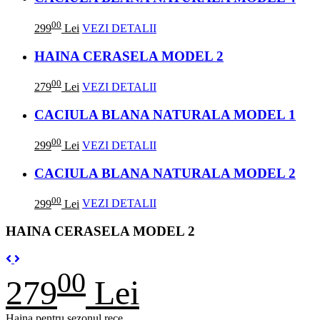
00
299
Lei
VEZI DETALII
HAINA CERASELA MODEL 2
00
279
Lei
VEZI DETALII
CACIULA BLANA NATURALA MODEL 1
00
299
Lei
VEZI DETALII
CACIULA BLANA NATURALA MODEL 2
00
299
Lei
VEZI DETALII
HAINA CERASELA MODEL 2
Previous
Next
00
279
Lei
Haina pentru sezonul rece