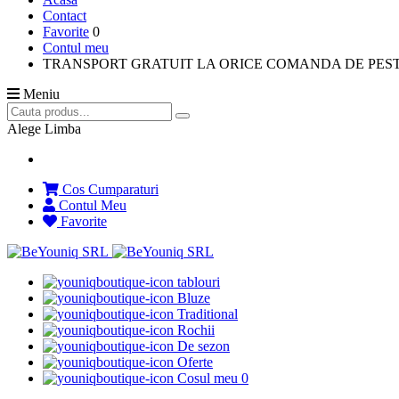
Contact
Favorite
0
Contul meu
TRANSPORT GRATUIT LA ORICE COMANDA DE PESTE
Meniu
Alege Limba
Cos Cumparaturi
Contul Meu
Favorite
tablouri
Bluze
Traditional
Rochii
De sezon
Oferte
Cosul meu
0