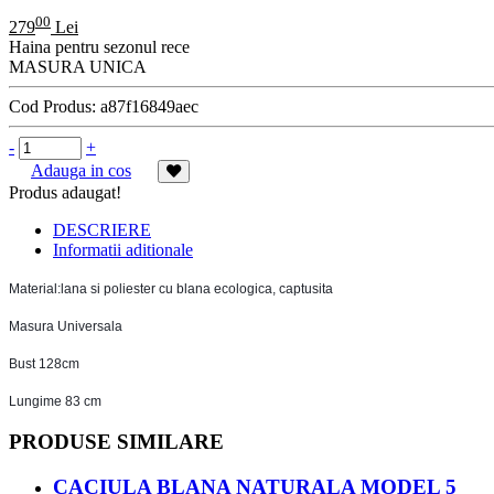
00
279
Lei
Haina pentru sezonul rece
MASURA UNICA
Cod Produs:
a87f16849aec
-
+
Adauga in cos
Produs adaugat!
DESCRIERE
Informatii aditionale
Material:lana si poliester cu blana ecologica, captusita
Masura Universala
Bust 128cm
Lungime 83 cm
PRODUSE SIMILARE
CACIULA BLANA NATURALA MODEL 5