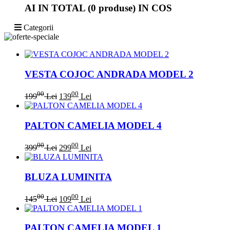
AI IN TOTAL
(0 produse)
IN COS
Categorii
VESTA COJOC ANDRADA MODEL 2
00
00
199
Lei
139
Lei
PALTON CAMELIA MODEL 4
00
00
399
Lei
299
Lei
BLUZA LUMINITA
00
00
145
Lei
109
Lei
PALTON CAMELIA MODEL 1