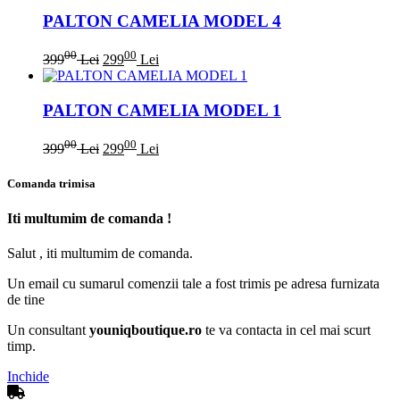
PALTON CAMELIA MODEL 4
00
00
399
Lei
299
Lei
PALTON CAMELIA MODEL 1
00
00
399
Lei
299
Lei
Comanda trimisa
Iti multumim de comanda !
Salut
, iti multumim de comanda.
Un email cu sumarul comenzii tale a fost trimis pe adresa furnizata
de tine
Un consultant
youniqboutique.ro
te va contacta in cel mai scurt
timp.
Inchide