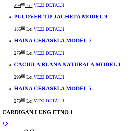
00
299
Lei
VEZI DETALII
PULOVER TIP JACHETA MODEL 9
00
135
Lei
VEZI DETALII
HAINA CERASELA MODEL 7
00
279
Lei
VEZI DETALII
CACIULA BLANA NATURALA MODEL 1
00
299
Lei
VEZI DETALII
HAINA CERASELA MODEL 5
00
279
Lei
VEZI DETALII
CARDIGAN LUNG ETNO 1
Previous
Next