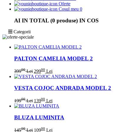
Oferte
Cosul meu
0
AI IN TOTAL
(0 produse)
IN COS
Categorii
PALTON CAMELIA MODEL 2
00
00
399
Lei
299
Lei
VESTA COJOC ANDRADA MODEL 2
00
00
199
Lei
139
Lei
BLUZA LUMINITA
00
00
145
Lei
109
Lei